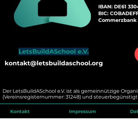
I
BAN: DE61
3304
BIC: COBADEF
Commerzbank
LetsBuildASchool e.V.
kontakt@letsbuildaschool.org
Der LetsBuildASchool e.V. ist als gemeinnützige Organ
(Vereinsregisternummer: 31248) und steuerbegünstigt 
Kontakt
Impressum
Da