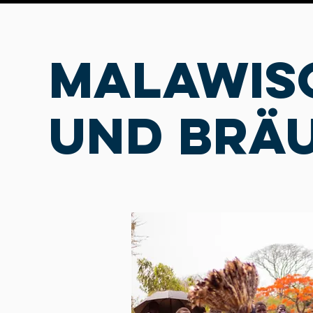
malawis
und brä