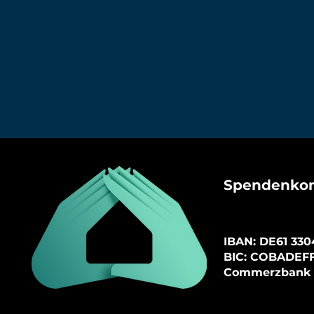
Spendenko
I
BAN: DE61
3304
BIC: COBADEF
Commerzbank