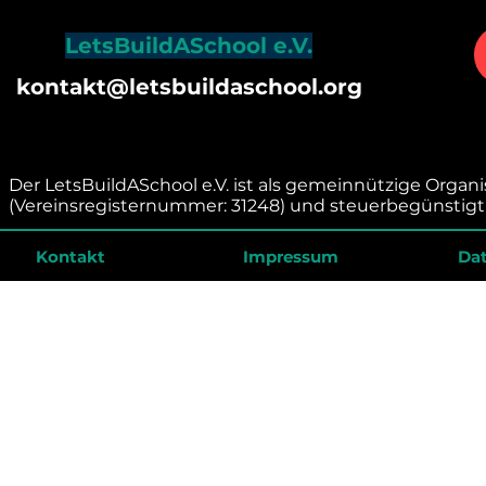
LetsBuildASchool e.V.
kontakt@letsbuildaschool.org
Der LetsBuildASchool e.V. ist als gemeinnützige Organ
(Vereinsregisternummer: 31248) und steuerbegünstigt 
Kontakt
Impressum
Da