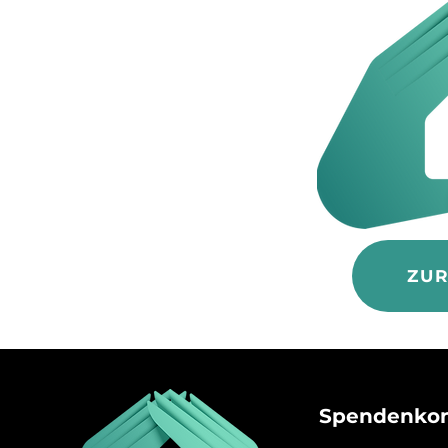
ZU
Spendenko