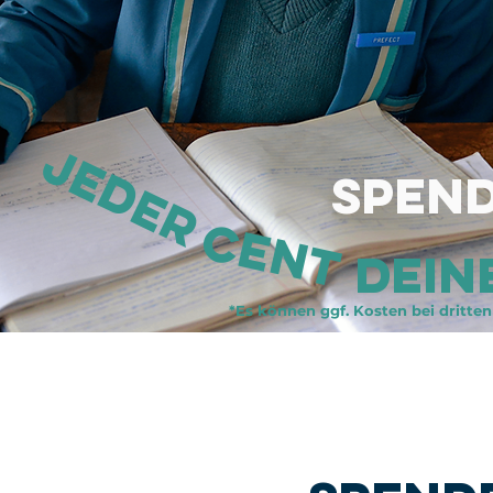
jeder
Spen
cent
Dein
*Es können ggf. Kosten bei dritten