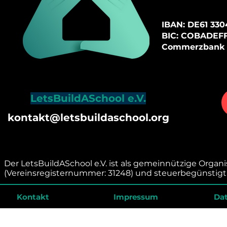
I
BAN: DE61
3304
BIC: COBADEF
Commerzbank
LetsBuildASchool e.V.
kontakt@letsbuildaschool.org
Der LetsBuildASchool e.V. ist als gemeinnützige Organ
(Vereinsregisternummer: 31248) und steuerbegünstigt 
Kontakt
Impressum
Da