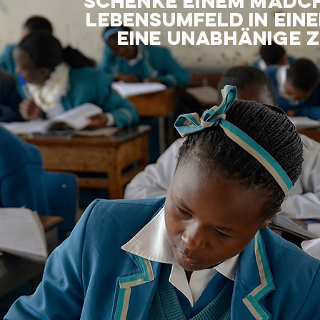
schenke einem mädch
lebensumfeld in ei
eine unabhänige 