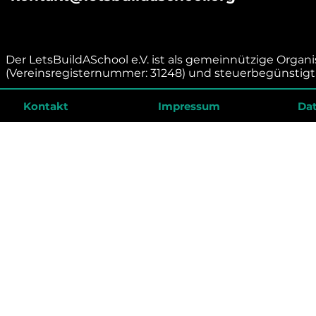
Der LetsBuildASchool e.V. ist als gemeinnützige Organ
(Vereinsregisternummer: 31248) und steuerbegünstigt 
Kontakt
Impressum
Da