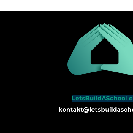
LetsBuildASchool e
kontakt@letsbuildascho