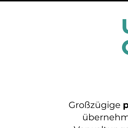
Großzügige
p
überneh