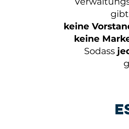
Verwaltungs
gib
keine Vorstan
keine Mark
Sodass
je
g
E