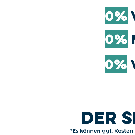
0%
0%
0%
der 
*Es können ggf. Kosten b