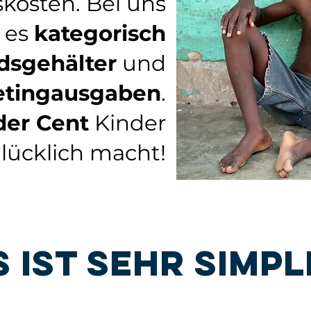
kosten. Bei uns
t es
kategorisch
dsgehälter
und
etingausgaben
.
der Cent
Kinder
lücklich macht!
s ist sehr simpl