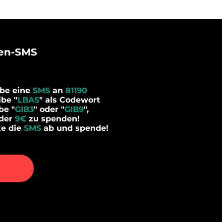
e
n-
SMS
ibe eine
SMS
an
81190
ibe "
LBAS
" als Codewort
be "
GIB3
"
oder "
GIB9
",
der
9€
zu spenden!
ke die
SMS
ab und
spende!