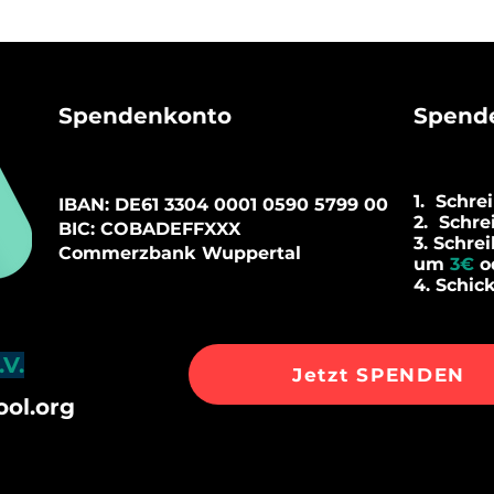
Spendenkonto
Spen
d
1. Schre
I
BAN: DE61
3304 0001 0590 5799 00
2.
Schre
BIC: COBADEFFXXX
3. Schrei
Commerzbank Wu
ppertal
um
3€
o
4. Schic
.V.
Jetzt SPENDEN
ol.org