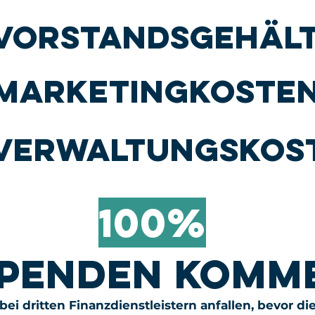
vorstandsgehäl
Marketingkoste
Verwaltungskos
100%
spenden komm
ei dritten Finanzdienstleistern anfallen, bevor die